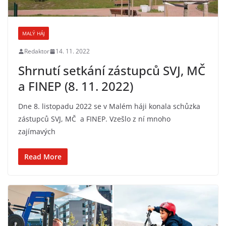
MALÝ HÁJ
Redaktor
14. 11. 2022
Shrnutí setkání zástupců SVJ, MČ
a FINEP (8. 11. 2022)
Dne 8. listopadu 2022 se v Malém háji konala schůzka
zástupců SVJ, MČ a FINEP. Vzešlo z ní mnoho
zajímavých
Read More