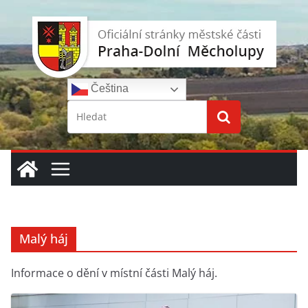
Přeskočit
na
obsah
Čeština‎
Malý háj
Informace o dění v místní části Malý háj.