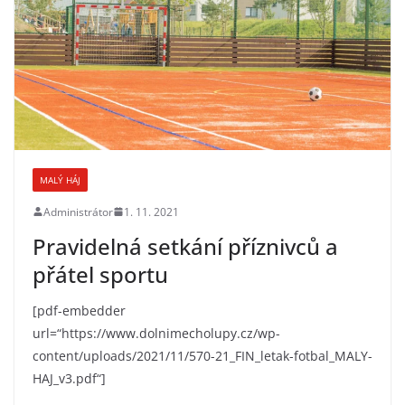
MALÝ HÁJ
Administrátor
1. 11. 2021
Pravidelná setkání příznivců a
přátel sportu
[pdf-embedder
url=“https://www.dolnimecholupy.cz/wp-
content/uploads/2021/11/570-21_FIN_letak-fotbal_MALY-
HAJ_v3.pdf“]