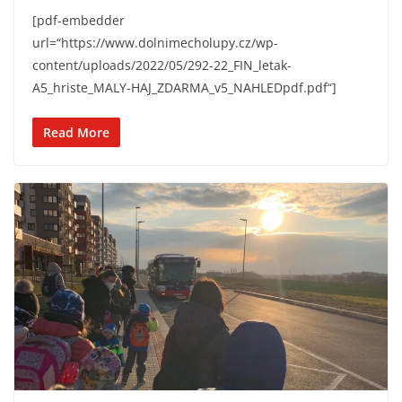
[pdf-embedder
url=“https://www.dolnimecholupy.cz/wp-
content/uploads/2022/05/292-22_FIN_letak-
A5_hriste_MALY-HAJ_ZDARMA_v5_NAHLEDpdf.pdf“]
Read More