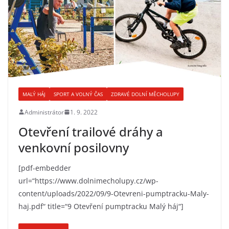
MALÝ HÁJ
SPORT A VOLNÝ ČAS
ZDRAVÉ DOLNÍ MĚCHOLUPY
Administrátor
1. 9. 2022
Otevření trailové dráhy a
venkovní posilovny
[pdf-embedder
url=“https://www.dolnimecholupy.cz/wp-
content/uploads/2022/09/9-Otevreni-pumptracku-Maly-
haj.pdf“ title=“9 Otevření pumptracku Malý háj“]