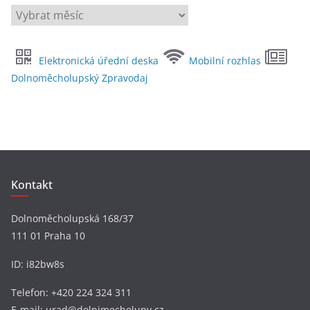
A
r
c
Elektronická úřední deska
Mobilní rozhlas
h
Dolnoměcholupský Zpravodaj
i
v
y
Kontakt
Dolnoměcholupská 168/37
111 01 Praha 10
ID: i82bw8s
Telefon: +420 224 324 311
E-mail: urad@dolnimecholupy.cz