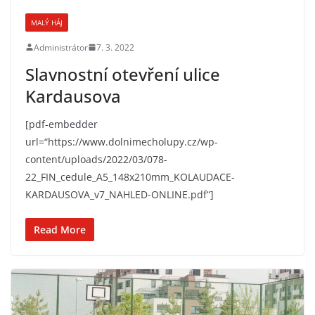
MALÝ HÁJ
Administrátor
7. 3. 2022
Slavnostní otevření ulice
Kardausova
[pdf-embedder
url=“https://www.dolnimecholupy.cz/wp-
content/uploads/2022/03/078-
22_FIN_cedule_A5_148x210mm_KOLAUDACE-
KARDAUSOVA_v7_NAHLED-ONLINE.pdf“]
Read More