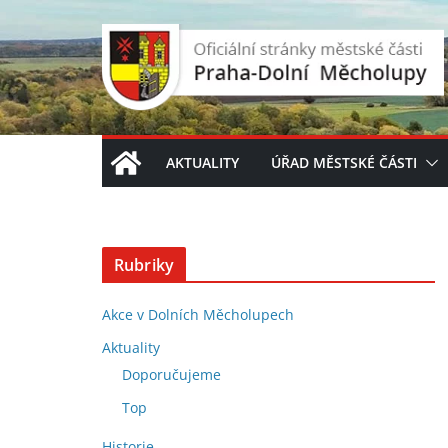
Přeskočit
na
obsah
AKTUALITY
ÚŘAD MĚSTSKÉ ČÁSTI
Rubriky
Akce v Dolních Měcholupech
Aktuality
Doporučujeme
Top
Historie