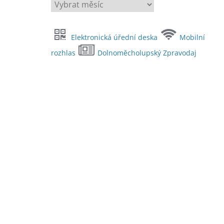
A
r
c
Elektronická úřední deska
Mobilní
h
i
rozhlas
Dolnoměcholupský Zpravodaj
v
y