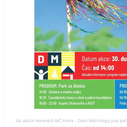
N
a akcích konaných MČ Praha – Dolní Měcholupy jsou poř