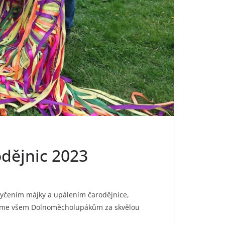
odějnic 2023
tyčením májky a upálením čarodějnice,
jeme všem Dolnoměcholupákům za skvělou