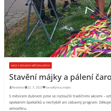
AKCE V DOLNÍCH MĚCHOLUPECH
Stavění májky a pálení čar
Redaktor
22. 3. 2023
čarodějnice
,
májka
S měsícem dubnem jsme se rozloučili tradičními akcemi – vz
opekáním špekáčků a nechyběl ani zábavný program. Děku
atmosféru.