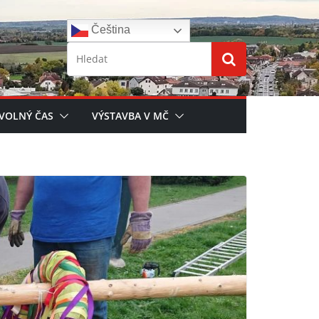
Čeština‎
 VOLNÝ ČAS
VÝSTAVBA V MČ