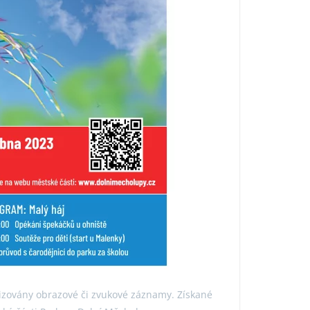
izovány obrazové či zvukové záznamy. Získané