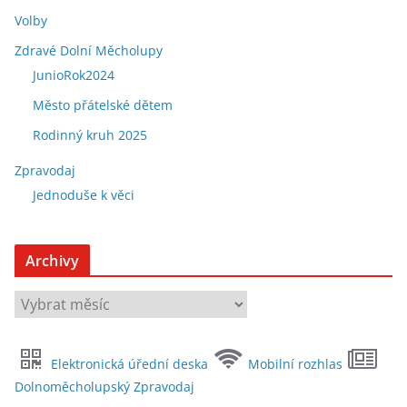
Volby
Zdravé Dolní Měcholupy
JunioRok2024
Město přátelské dětem
Rodinný kruh 2025
Zpravodaj
Jednoduše k věci
Archivy
A
r
c
Elektronická úřední deska
Mobilní rozhlas
h
Dolnoměcholupský Zpravodaj
i