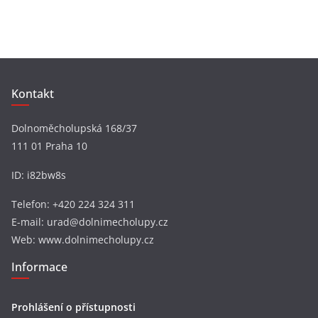
v
y
Kontakt
Dolnoměcholupská 168/37
111 01 Praha 10
ID: i82bw8s
Telefon: +420 224 324 311
E-mail: urad@dolnimecholupy.cz
Web: www.dolnimecholupy.cz
Informace
Prohlášení o přístupnosti