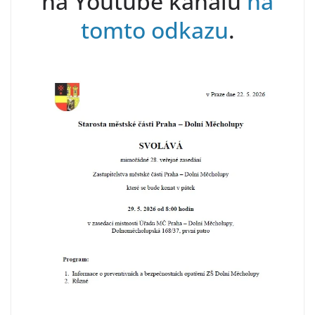
na Youtube kanálu
na
tomto odkazu
.