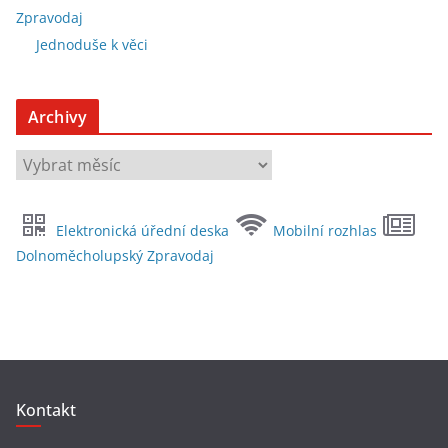
Zpravodaj
Jednoduše k věci
Archivy
A
r
c
Elektronická úřední deska
Mobilní rozhlas
h
Dolnoměcholupský Zpravodaj
i
v
y
Kontakt