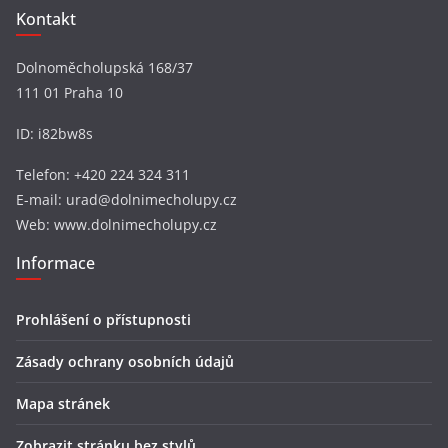
Kontakt
Dolnoměcholupská 168/37
111 01 Praha 10
ID: i82bw8s
Telefon: +420 224 324 311
E-mail: urad@dolnimecholupy.cz
Web: www.dolnimecholupy.cz
Informace
Prohlášení o přístupnosti
Zásady ochrany osobních údajů
Mapa stránek
Zobrazit stránku bez stylů