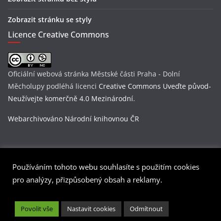
Zobrazit stránku se styly
Licence Creative Commons
Oficiální webová stránka Městské části Praha - Dolní
Měcholupy
podléhá licenci
Creative Commons Uveďte původ-
Neužívejte komerčně 4.0 Mezinárodní
.
Webarchivováno Národní knihovnou ČR
Používáním tohoto webu souhlasíte s použitím cookies
Copyright © 2026
Praha-Dolní Měcholupy
. Všechna práva
pro analýzy, přizpůsobený obsah a reklamy.
vyhrazena.
Šablona:
ColorMag
od ThemeGrill. Používáme
WordPress
(v
Povolit vše
Nastavit cookies
Odmítnout
češtině).