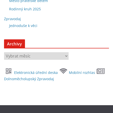
Město přátelské dětem
Rodinný kruh 2025
Zpravodaj
Jednoduše k věci
Archivy
A
r
c
Elektronická úřední deska
Mobilní rozhlas
h
Dolnoměcholupský Zpravodaj
i
v
y