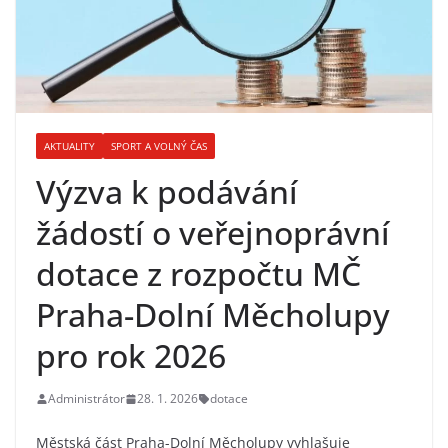
AKTUALITY
SPORT A VOLNÝ ČAS
Výzva k podávání
žádostí o veřejnoprávní
dotace z rozpočtu MČ
Praha-Dolní Měcholupy
pro rok 2026
Administrátor
28. 1. 2026
dotace
Městská část Praha-Dolní Měcholupy vyhlašuje