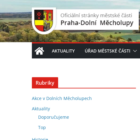
Přeskočit
na
obsah
AKTUALITY
ÚŘAD MĚSTSKÉ ČÁSTI
Rubriky
Akce v Dolních Měcholupech
Aktuality
Doporučujeme
Top
Historie