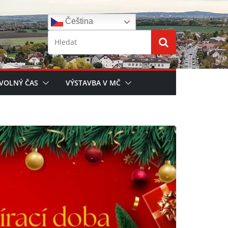
Čeština‎
 VOLNÝ ČAS
VÝSTAVBA V MČ