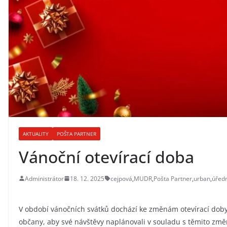
AKTUALITY
POŠTA PARTNER
Vánoční otevírací doba
Administrátor
18. 12. 2025
cejpová
,
MUDR
,
Pošta Partner
,
urban
,
úředn
V období vánočních svátků dochází ke změnám otevírací doby 
občany, aby své návštěvy naplánovali v souladu s těmito zm