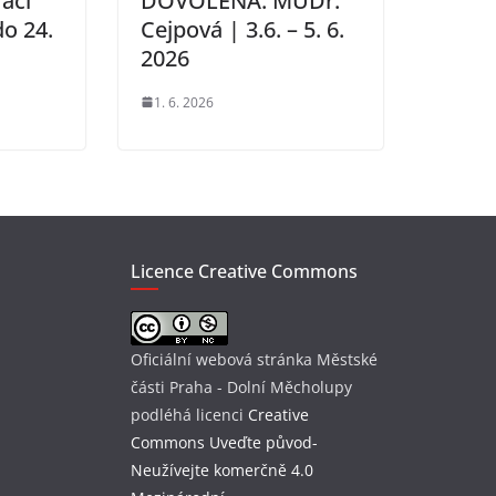
ací
DOVOLENÁ: MUDr.
do 24.
Cejpová | 3.6. – 5. 6.
2026
1. 6. 2026
Licence Creative Commons
Oficiální webová stránka Městské
části Praha - Dolní Měcholupy
podléhá licenci
Creative
Commons Uveďte původ-
Neužívejte komerčně 4.0