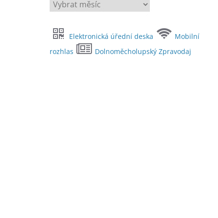
A
r
c
Elektronická úřední deska
Mobilní
h
i
rozhlas
Dolnoměcholupský Zpravodaj
v
y