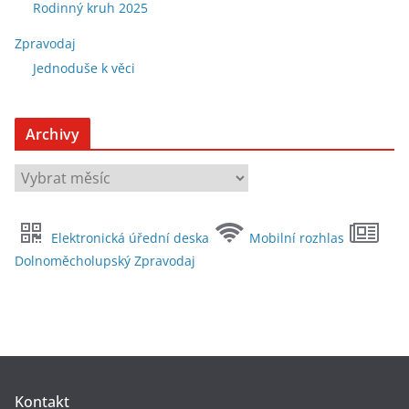
Rodinný kruh 2025
Zpravodaj
Jednoduše k věci
Archivy
A
r
c
Elektronická úřední deska
Mobilní rozhlas
h
Dolnoměcholupský Zpravodaj
i
v
y
Kontakt