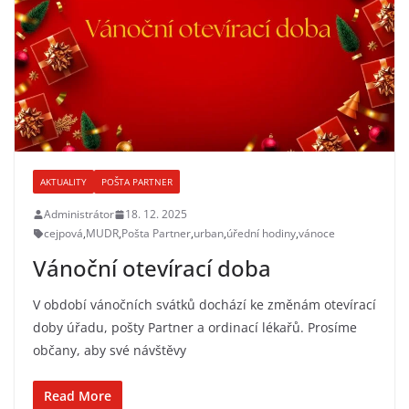
AKTUALITY
POŠTA PARTNER
Administrátor
18. 12. 2025
cejpová
,
MUDR
,
Pošta Partner
,
urban
,
úřední hodiny
,
vánoce
Vánoční otevírací doba
V období vánočních svátků dochází ke změnám otevírací
doby úřadu, pošty Partner a ordinací lékařů. Prosíme
občany, aby své návštěvy
Read More