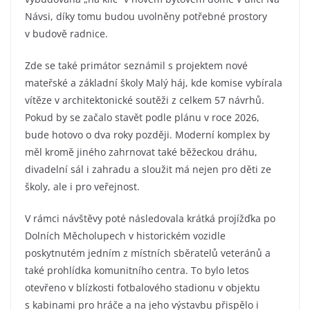
Návsi, díky tomu budou uvolněny potřebné prostory
v budově radnice.
Zde se také primátor seznámil s projektem nové
mateřské a základní školy Malý háj, kde komise vybírala
vítěze v architektonické soutěži z celkem 57 návrhů.
Pokud by se začalo stavět podle plánu v roce 2026,
bude hotovo o dva roky později. Moderní komplex by
měl kromě jiného zahrnovat také běžeckou dráhu,
divadelní sál i zahradu a sloužit má nejen pro děti ze
školy, ale i pro veřejnost.
V rámci návštěvy poté následovala krátká projížďka po
Dolních Měcholupech v historickém vozidle
poskytnutém jedním z místních sběratelů veteránů a
také prohlídka komunitního centra. To bylo letos
otevřeno v blízkosti fotbalového stadionu v objektu
s kabinami pro hráče a na jeho výstavbu přispělo i