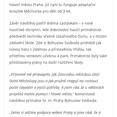
hlavní město Praha. Již nyní tu funguje adaptační
kroužek Měchurka pro děti od 3 let.
Závěr návštěvy patřil dvěma zastávkám – v nové
hasičské zbrojnici, kde dobrovolní hasiči primátorovi
předvedli techniku včetně zásahového člunu, a v místní
základní škole. Zde si Bohuslav Svoboda prohlédl jak
novou halu s jídelnou a přistavěnou třídou, tak
přilehlou venkovní učebnu a park. Primátorovi byly také
představeny plány na další rozšíření školy.
„Příjemně mě překvapilo, jak činorodou městskou částí
Dolní Měcholupy jsou a jak pružně reagují na rostoucí
počet obyvatel a jejich potřeby. A jsem rád, že u některých
projektů mohlo pomoci i hlavní město,“
komentoval
návštěvu primátor hl. m. Prahy Bohuslav Svoboda.
„Velmi si vážíme podpory vedení Prahy a jsme rádi, že si