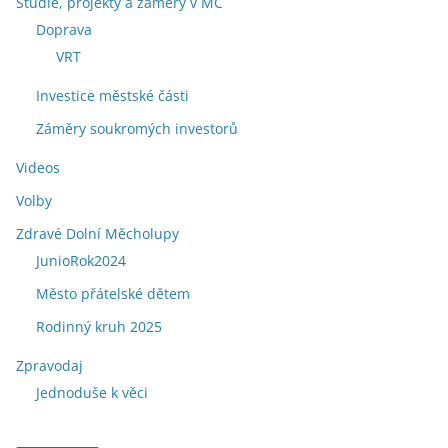
Studie, projekty a záměry v MČ
Doprava
VRT
Investice městské části
Záměry soukromých investorů
Videos
Volby
Zdravé Dolní Měcholupy
JunioRok2024
Město přátelské dětem
Rodinný kruh 2025
Zpravodaj
Jednoduše k věci