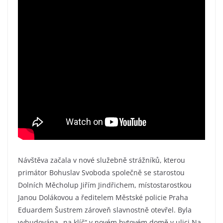
Návštěva začala v nové služebně strážníků, kterou
primátor Bohuslav Svoboda společně se starostou
Dolních Měcholup Jiřím Jindřichem, místostarostkou
Janou Dolákovou a ředitelem Městské policie Praha
Eduardem Šustrem zároveň slavnostně otevřel. Byla
vybudována „na klíč“ v novém bytovém domě v ulici Na