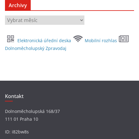
Archivy
A
r
c
Elektronická úřední deska
Mobilní rozhlas
h
Dolnoměcholupský Zpravodaj
i
v
y
Kontakt
Dolnoměcholupská 168/37
111 01 Praha 10
ID: i82bw8s