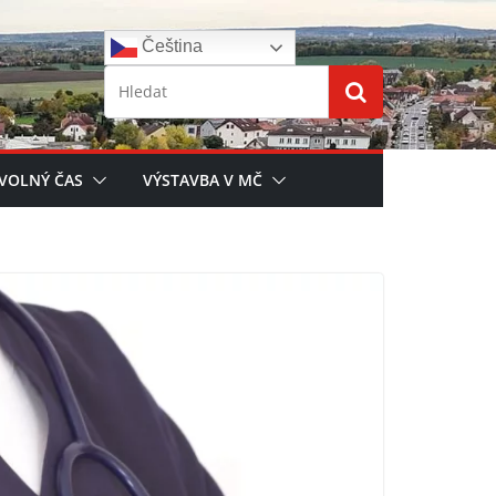
Čeština‎
 VOLNÝ ČAS
VÝSTAVBA V MČ