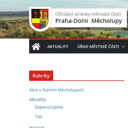
Přeskočit
na
obsah
AKTUALITY
ÚŘAD MĚSTSKÉ ČÁSTI
Rubriky
Akce v Dolních Měcholupech
Aktuality
Doporučujeme
Top
Historie