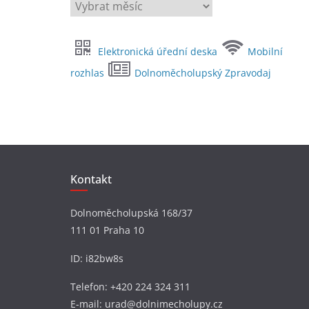
A
r
c
Elektronická úřední deska
Mobilní
h
i
rozhlas
Dolnoměcholupský Zpravodaj
v
y
Kontakt
Dolnoměcholupská 168/37
111 01 Praha 10
ID: i82bw8s
Telefon: +420 224 324 311
E-mail: urad@dolnimecholupy.cz