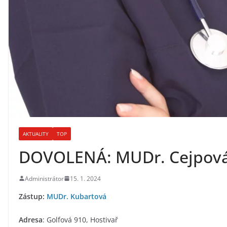
AKTUALITY
TOP
DOVOLENÁ: MUDr. Cejpová |
Administrátor
15. 1. 2024
Zástup:
MUDr. Kubartová
Adresa
: Golfová 910, Hostivař