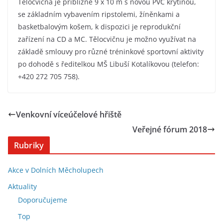
Tělocvična je přibližně 9 x 10 m s novou PVC krytinou,
se základním vybavením ripstolemi, žíněnkami a
basketbalovým košem, k dispozici je reprodukční
zařízení na CD a MC. Tělocvičnu je možno využívat na
základě smlouvy pro různé tréninkové sportovní aktivity
po dohodě s ředitelkou MŠ Libuší Kotalíkovou (telefon:
+420 272 705 758).
Venkovní víceúčelové hřiště
Veřejné fórum 2018
Rubriky
Akce v Dolních Měcholupech
Aktuality
Doporučujeme
Top