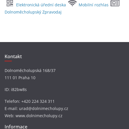
Elektronická úřední deska
Mobilní rozhlas
h
Dolnoměcholupský Zpravodaj
i
v
y
Kontakt
Dolnoměcholupská 168/37
111 01 Praha 10
ID: i82bw8s
Telefon: +420 224 324 311
E-mail: urad@dolnimecholupy.cz
Web: www.dolnimecholupy.cz
Informace