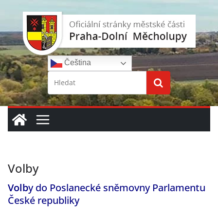
Přeskočit
na
obsah
Čeština‎
Volby
Volb
y do Poslanecké sněmovny Parlamentu
České republiky