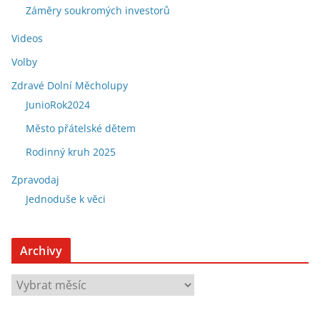
Záměry soukromých investorů
Videos
Volby
Zdravé Dolní Měcholupy
JunioRok2024
Město přátelské dětem
Rodinný kruh 2025
Zpravodaj
Jednoduše k věci
Archivy
A
r
c