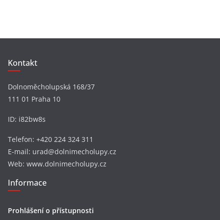
v
y
Kontakt
Dolnoměcholupská 168/37
111 01 Praha 10
ID: i82bw8s
Telefon: +420 224 324 311
E-mail: urad@dolnimecholupy.cz
Web: www.dolnimecholupy.cz
Informace
Prohlášení o přístupnosti