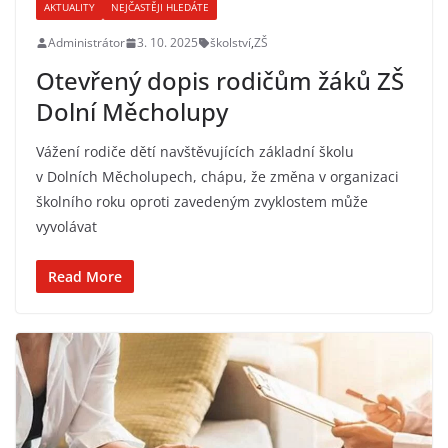
AKTUALITY
NEJČASTĚJI HLEDÁTE
Administrátor
3. 10. 2025
školství
,
ZŠ
Otevřený dopis rodičům žáků ZŠ
Dolní Měcholupy
Vážení rodiče dětí navštěvujících základní školu
v Dolních Měcholupech, chápu, že změna v organizaci
školního roku oproti zavedeným zvyklostem může
vyvolávat
Read More