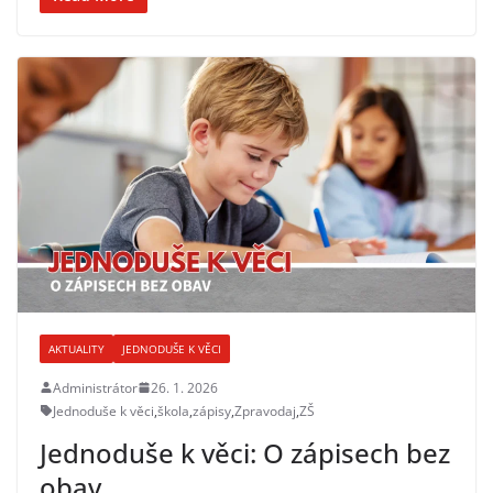
AKTUALITY
JEDNODUŠE K VĚCI
Administrátor
26. 1. 2026
Jednoduše k věci
,
škola
,
zápisy
,
Zpravodaj
,
ZŠ
Jednoduše k věci: O zápisech bez
obav