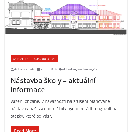
AKTUALITY
DOPORUČUJEME
Administrátor
25. 5. 2026
aktuálně
,
nástavba
,
ZŠ
Nástavba školy – aktuální
informace
Vážení občané, v návaznosti na zrušení plánované
nástavby naší základní školy bychom rádi reagovali na
otázky, které od vás v
Read More