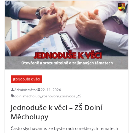
JEDNODUŠE K VĚCI
Administrátor
22. 11. 2024
dolní měcholupy
,
rozhovory
,
Zpravodaj
,
ZŠ
Jednoduše k věci – ZŠ Dolní
Měcholupy
Často slýcháváme, že byste rádi o některých tématech