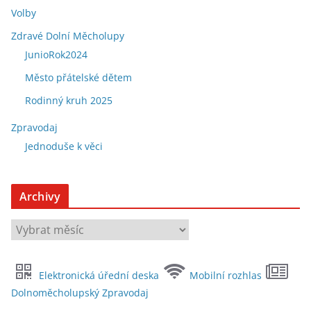
Volby
Zdravé Dolní Měcholupy
JunioRok2024
Město přátelské dětem
Rodinný kruh 2025
Zpravodaj
Jednoduše k věci
Archivy
A
r
c
Elektronická úřední deska
Mobilní rozhlas
h
Dolnoměcholupský Zpravodaj
i