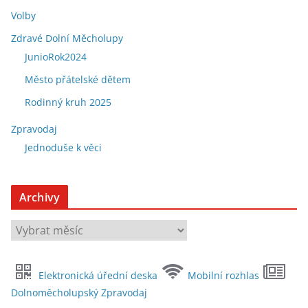
Volby
Zdravé Dolní Měcholupy
JunioRok2024
Město přátelské dětem
Rodinný kruh 2025
Zpravodaj
Jednoduše k věci
Archivy
A
r
c
Elektronická úřední deska
Mobilní rozhlas
h
Dolnoměcholupský Zpravodaj
i