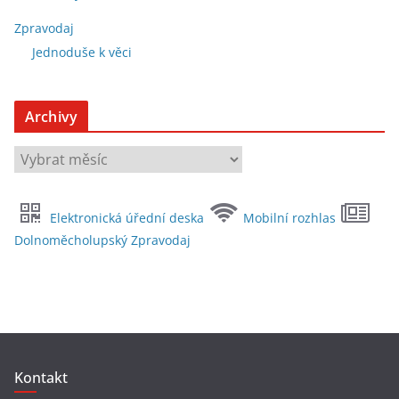
Zpravodaj
Jednoduše k věci
Archivy
A
r
c
Elektronická úřední deska
Mobilní rozhlas
h
Dolnoměcholupský Zpravodaj
i
v
y
Kontakt