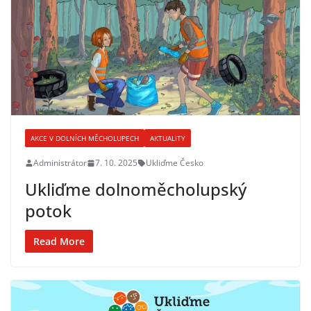
AKCE V DOLNÍCH MĚCHOLUPECH
AKTUALITY
Administrátor
7. 10. 2025
Ukliďme Česko
Ukliďme dolnoměcholupský
potok
Read More