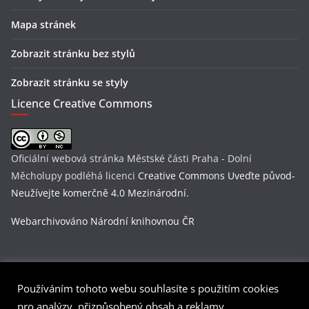
Mapa stránek
Zobrazit stránku bez stylů
Zobrazit stránku se styly
Licence Creative Commons
Oficiální webová stránka Městské části Praha - Dolní
Měcholupy
podléhá licenci
Creative Commons Uveďte původ-
Neužívejte komerčně 4.0 Mezinárodní
.
Webarchivováno Národní knihovnou ČR
Používáním tohoto webu souhlasíte s použitím cookies
Copyright © 2026
Praha-Dolní Měcholupy
. Všechna práva
pro analýzy, přizpůsobený obsah a reklamy.