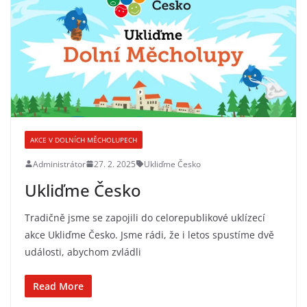
AKCE V DOLNÍCH MĚCHOLUPECH
Administrátor
27. 2. 2025
Ukliďme Česko
Ukliďme Česko
Tradičně jsme se zapojili do celorepublikové uklízecí
akce Ukliďme Česko. Jsme rádi, že i letos spustíme dvě
události, abychom zvládli
Read More