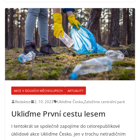
AKCE V DOLNÍCH MĚCHOLUPECH
AKTUALITY
Redaktor
2. 10. 2023
Ukliďme Česko
,
Založíme centrální park
Ukliďme První cestu lesem
I tentokrát se společně zapojíme do celorepublikové
úklidové akce Ukliďme Česko, jen v trochu netradičním