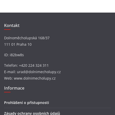
y
Kontakt
Dolnoměcholupská 168/37
111 01 Praha 10
ID: i82bw8s
Telefon: +420 224 324 311
E-mail: urad@dolnimecholupy.cz
Web: www.dolnimecholupy.cz
Informace
Prohlášení o přístupnosti
Zásady ochrany osobních údajů