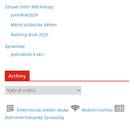
Zdravé Dolní Měcholupy
JunioRok2024
Město přátelské dětem
Rodinný kruh 2025
Zpravodaj
Jednoduše k věci
Archivy
A
r
c
Elektronická úřední deska
Mobilní rozhlas
h
Dolnoměcholupský Zpravodaj
i
v