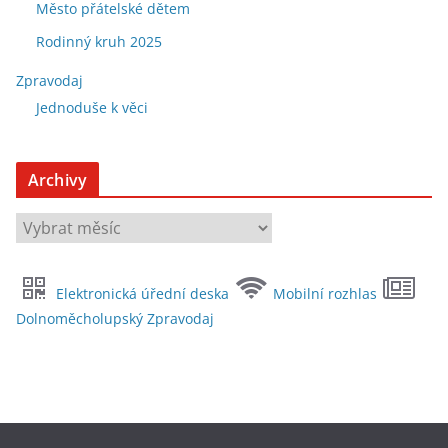
Město přátelské dětem
Rodinný kruh 2025
Zpravodaj
Jednoduše k věci
Archivy
A
r
c
Elektronická úřední deska
Mobilní rozhlas
h
Dolnoměcholupský Zpravodaj
i
v
y