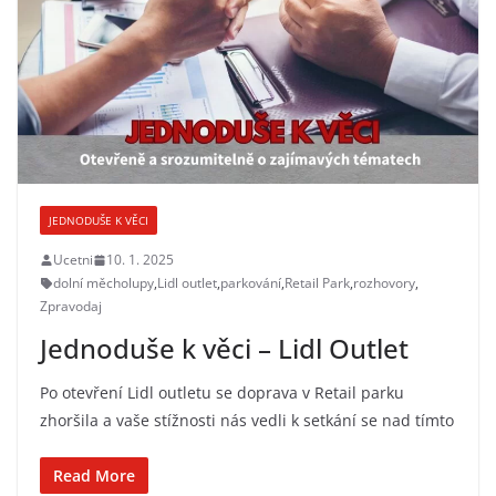
JEDNODUŠE K VĚCI
Ucetni
10. 1. 2025
dolní měcholupy
,
Lidl outlet
,
parkování
,
Retail Park
,
rozhovory
,
Zpravodaj
Jednoduše k věci – Lidl Outlet
Po otevření Lidl outletu se doprava v Retail parku
zhoršila a vaše stížnosti nás vedli k setkání se nad tímto
Read More