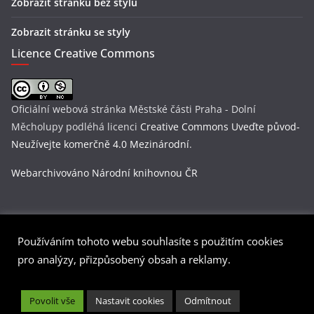
Zobrazit stránku bez stylů
Zobrazit stránku se styly
Licence Creative Commons
Oficiální webová stránka Městské části Praha - Dolní
Měcholupy
podléhá licenci
Creative Commons Uveďte původ-
Neužívejte komerčně 4.0 Mezinárodní
.
Webarchivováno Národní knihovnou ČR
Používáním tohoto webu souhlasíte s použitím cookies
Copyright © 2026
Praha-Dolní Měcholupy
. Všechna práva
pro analýzy, přizpůsobený obsah a reklamy.
vyhrazena.
Šablona:
ColorMag
od ThemeGrill. Používáme
WordPress
(v
Povolit vše
Nastavit cookies
Odmítnout
češtině).