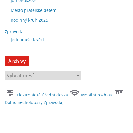
JunioRok2024
Město přátelské dětem
Rodinný kruh 2025
Zpravodaj
Jednoduše k věci
Archivy
A
r
c
Elektronická úřední deska
Mobilní rozhlas
h
Dolnoměcholupský Zpravodaj
i
v
y