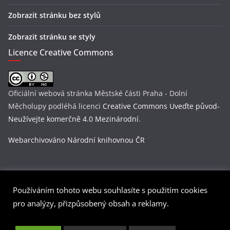
Zobrazit stránku bez stylů
Zobrazit stránku se styly
Licence Creative Commons
Oficiální webová stránka Městské části Praha - Dolní
Měcholupy
podléhá licenci
Creative Commons Uveďte původ-
Neužívejte komerčně 4.0 Mezinárodní
.
Webarchivováno Národní knihovnou ČR
Používáním tohoto webu souhlasíte s použitím cookies
Copyright © 2026
Praha-Dolní Měcholupy
. Všechna práva
pro analýzy, přizpůsobený obsah a reklamy.
vyhrazena.
Šablona:
ColorMag
od ThemeGrill. Používáme
WordPress
(v