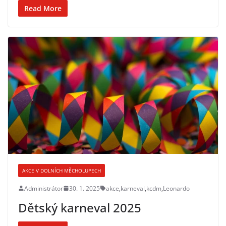
Read More
AKCE V DOLNÍCH MĚCHOLUPECH
Administrátor
30. 1. 2025
akce
,
karneval
,
kcdm
,
Leonardo
Dětský karneval 2025