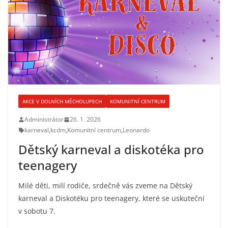
AKCE V DOLNÍCH MĚCHOLUPECH
KOMUNITNÍ CENTRUM
Administrátor
26. 1. 2026
karneval
,
kcdm
,
Komunitní centrum
,
Leonardo
Dětský karneval a diskotéka pro
teenagery
Milé děti, milí rodiče, srdečně vás zveme na Dětský
karneval a Diskotéku pro teenagery, které se uskuteční
v sobotu 7.