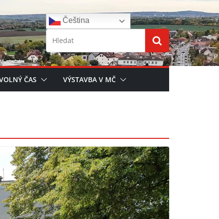
Čeština‎
 VOLNÝ ČAS
VÝSTAVBA V MČ