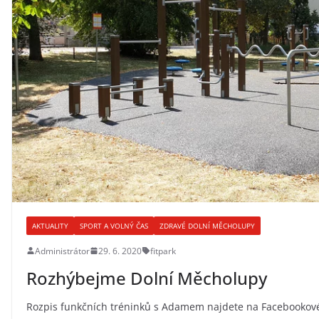
AKTUALITY
SPORT A VOLNÝ ČAS
ZDRAVÉ DOLNÍ MĚCHOLUPY
Administrátor
29. 6. 2020
fitpark
Rozhýbejme Dolní Měcholupy
Rozpis funkčních tréninků s Adamem najdete na Facebookové s