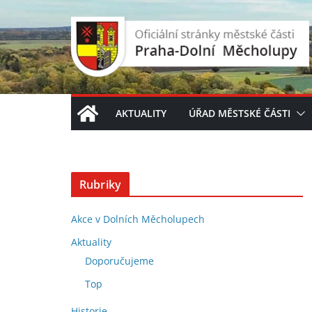
Přeskočit
na
obsah
AKTUALITY
ÚŘAD MĚSTSKÉ ČÁSTI
Rubriky
Akce v Dolních Měcholupech
Aktuality
Doporučujeme
Top
Historie