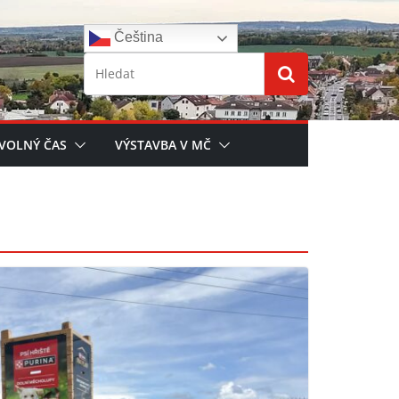
Čeština‎
 VOLNÝ ČAS
VÝSTAVBA V MČ