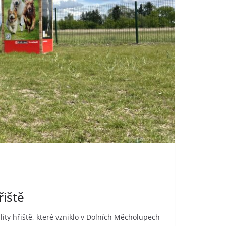
řiště
ity hřiště, které vzniklo v Dolních Měcholupech