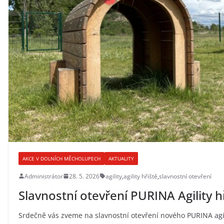
AKCE V DOLNÍCH MĚCHOLUPECH
AKTUALITY
Administrátor
28. 5. 2026
agility
,
agility hřiště
,
slavnostní otevření
Slavnostní otevření PURINA Agility h
Srdečně vás zveme na slavnostní otevření nového PURINA agil