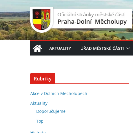
Přeskočit
na
obsah
AKTUALITY
ÚŘAD MĚSTSKÉ ČÁSTI
Rubriky
Akce v Dolních Měcholupech
Aktuality
Doporučujeme
Top
Historie