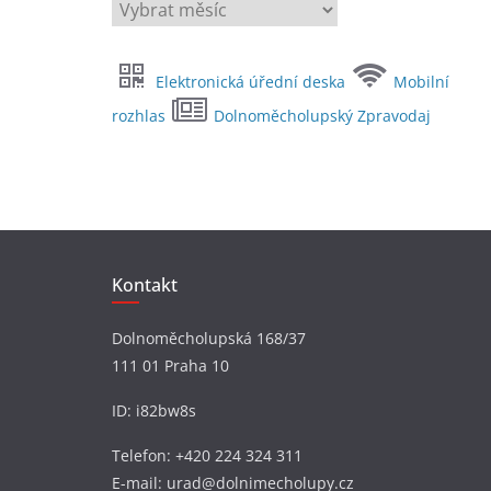
A
r
c
Elektronická úřední deska
Mobilní
h
i
rozhlas
Dolnoměcholupský Zpravodaj
v
y
Kontakt
Dolnoměcholupská 168/37
111 01 Praha 10
ID: i82bw8s
Telefon: +420 224 324 311
E-mail: urad@dolnimecholupy.cz