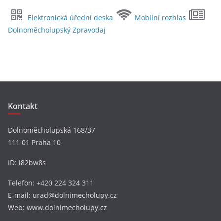
c
Elektronická úřední deska
Mobilní rozhlas
h
Dolnoměcholupský Zpravodaj
i
v
y
Kontakt
Dolnoměcholupská 168/37
111 01 Praha 10
ID: i82bw8s
Telefon: +420 224 324 311
E-mail: urad@dolnimecholupy.cz
Web: www.dolnimecholupy.cz