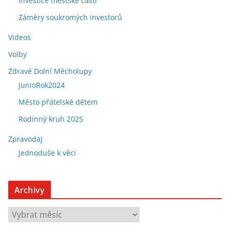
Investice městské části
Záměry soukromých investorů
Videos
Volby
Zdravé Dolní Měcholupy
JunioRok2024
Město přátelské dětem
Rodinný kruh 2025
Zpravodaj
Jednoduše k věci
Archivy
A
r