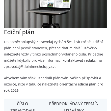
Ediční plán
Dolnoměcholupský Zpravodaj vychází šestkrát ročně. Ediční
plán není pevně stanoven, přesné datum další uzávěrky
naleznete vždy v tiráži posledního vydaného čísla. Případně
můžete kdykoliv pro více informací
kontaktovat redakci
na
zpravodaj@dolnimecholupy.cz.
Abychom vám však usnadnili plánování vašich příspěvků a
inzerce, níže v tabulce naleznete
orientační ediční plán pro
rok 2026
.
ČÍSLO
PŘEDPOKLÁDANÝ TERMÍN
ZPRAVODAJE
UZÁVĚRKY