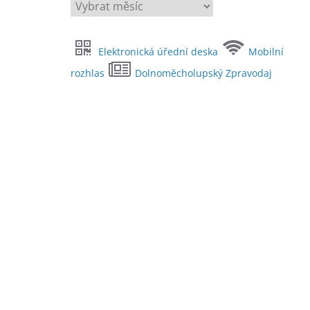
A
r
c
Elektronická úřední deska
Mobilní
h
i
rozhlas
Dolnoměcholupský Zpravodaj
v
y