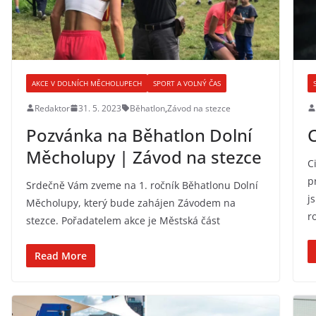
AKCE V DOLNÍCH MĚCHOLUPECH
SPORT A VOLNÝ ČAS
Redaktor
31. 5. 2023
Běhatlon
,
Závod na stezce
Pozvánka na Běhatlon Dolní
C
Měcholupy | Závod na stezce
C
p
Srdečně Vám zveme na 1. ročník Běhatlonu Dolní
j
Měcholupy, který bude zahájen Závodem na
r
stezce. Pořadatelem akce je Městská část
Read More