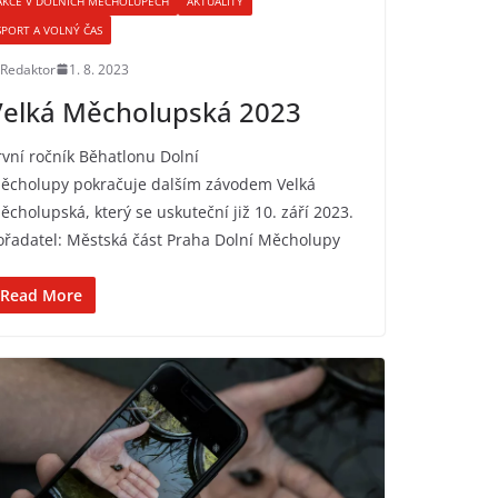
AKCE V DOLNÍCH MĚCHOLUPECH
AKTUALITY
SPORT A VOLNÝ ČAS
Redaktor
1. 8. 2023
Velká Měcholupská 2023
rvní ročník Běhatlonu Dolní
ěcholupy pokračuje dalším závodem Velká
ěcholupská, který se uskuteční již 10. září 2023.
ořadatel: Městská část Praha Dolní Měcholupy
Read More