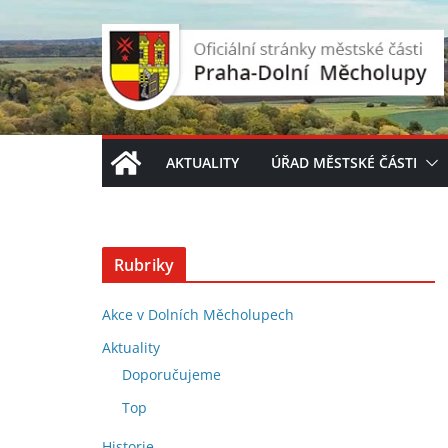
Přeskočit
na
obsah
AKTUALITY
ÚŘAD MĚSTSKÉ ČÁSTI
Rubriky
Akce v Dolních Měcholupech
Aktuality
Doporučujeme
Top
Historie