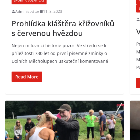
SPORT A VOLNÝ ČAS
Administrátor
11. 8. 2023
Prohlídka kláštěra křižovníků
s červenou hvězdou
P
Nejen milovníci historie pozor! Ve středu se k
M
příležitosti 730 let od první písemné zmínky o
M
Dolních Měcholupech uskuteční komentovaná
P
Read More