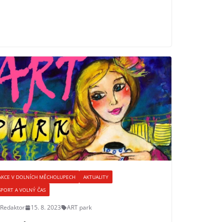
AKCE V DOLNÍCH MĚCHOLUPECH
AKTUALITY
SPORT A VOLNÝ ČAS
Redaktor
15. 8. 2023
ART park