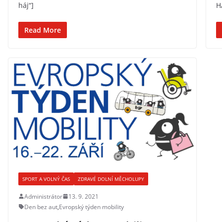
háj“]
H
Read More
SPORT A VOLNÝ ČAS
ZDRAVÉ DOLNÍ MĚCHOLUPY
Administrátor
13. 9. 2021
Den bez aut
,
Evropský týden mobility