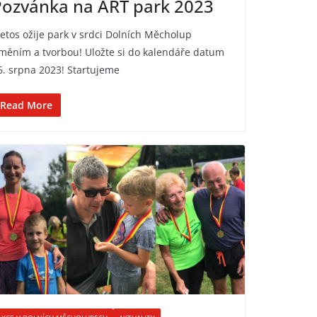
Pozvánka na ART park 2023
 letos ožije park v srdci Dolních Měcholup
měním a tvorbou! Uložte si do kalendáře datum
6. srpna 2023! Startujeme
Read More