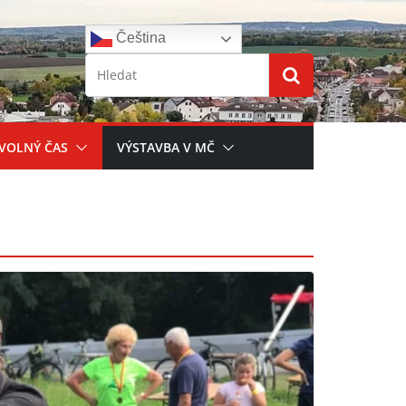
Čeština‎
 VOLNÝ ČAS
VÝSTAVBA V MČ