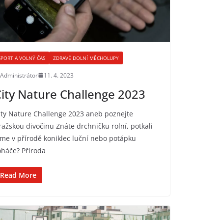
SPORT A VOLNÝ ČAS
ZDRAVÉ DOLNÍ MĚCHOLUPY
Administrátor
11. 4. 2023
ity Nature Challenge 2023
ity Nature Challenge 2023 aneb poznejte
ražskou divočinu Znáte drchničku rolní, potkali
sme v přírodě koniklec luční nebo potápku
oháče? Příroda
Read More