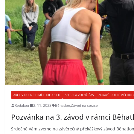
AKCE V DOLNÍCH MĚCHOLUPECH
SPORT A VOLNÝ ČAS
ZDRAVÉ DOLNÍ MĚCHOL
Redaktor
2. 11. 2023
Běhatlon
,
Závod na stezce
Pozvánka na 3. závod v rámci Běha
Srdečně Vám zveme na závěrečný překážkový závod Běhatlon