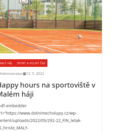
MALÝ HÁJ
SPORT A VOLNÝ ČAS
Administrátor
12. 5. 2022
appy hours na sportoviště v
Malém háji
pdf-embedder
rl=“https://www.dolnimecholupy.cz/wp-
ontent/uploads/2022/05/292-22_FIN_letak-
5_hriste_MALY-