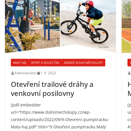
MALÝ HÁJ
SPORT A VOLNÝ ČAS
ZDRAVÉ DOLNÍ MĚCHOLUPY
Administrátor
1. 9. 2022
Otevření trailové dráhy a
H
venkovní posilovny
[pdf-embedder
[
url=“https://www.dolnimecholupy.cz/wp-
u
content/uploads/2022/09/9-Otevreni-pumptracku-
c
Maly-haj.pdf“ title=“9 Otevření pumptracku Malý
A