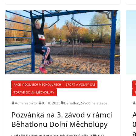
AKCE V DOLNÍCH MĚCHOLUPECH
SPORT A VOLNÝ ČAS
ZDRAVÉ DOLNÍ MĚCHOLUPY
Administrátor
9. 10. 2025
Běhatlon
,
Závod na stezce
Pozvánka na 3. závod v rámci
A
Běhatlonu Dolní Měcholupy
0
a