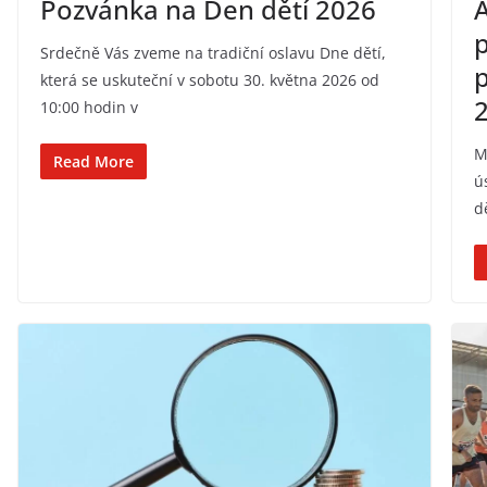
Pozvánka na Den dětí 2026
A
p
Srdečně Vás zveme na tradiční oslavu Dne dětí,
p
která se uskuteční v sobotu 30. května 2026 od
10:00 hodin v
M
Read More
ú
d