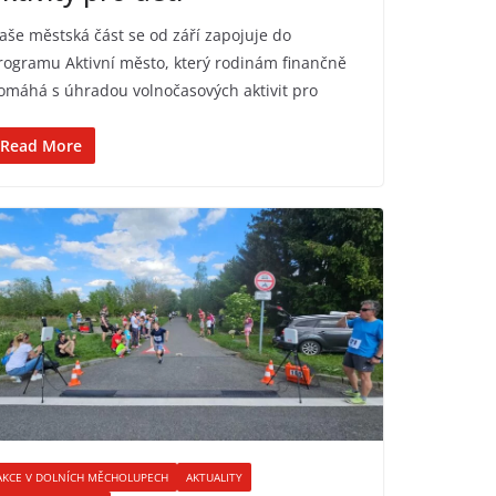
aše městská část se od září zapojuje do
rogramu Aktivní město, který rodinám finančně
omáhá s úhradou volnočasových aktivit pro
Read More
AKCE V DOLNÍCH MĚCHOLUPECH
AKTUALITY