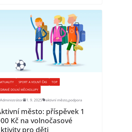
AKTUALITY
SPORT A VOLNÝ ČAS
TOP
ZDRAVÉ DOLNÍ MĚCHOLUPY
Administrátor
1. 9. 2025
aktivní město
,
podpora
ktivní město: příspěvek 1
00 Kč na volnočasové
ktivity pro děti