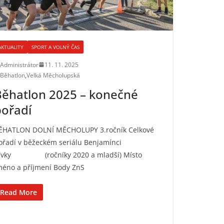
AKTUALITY
SPORT A VOLNÝ ČAS
Administrátor
11. 11. 2025
Běhatlon
,
Velká Měcholupská
Běhatlon 2025 – konečné
ořadí
ĚHATLON DOLNÍ MĚCHOLUPY 3.ročník Celkové
ořadí v běžeckém seriálu Benjamínci
ívky (ročníky 2020 a mladší) Místo
méno a příjmení Body ZnS
Read More