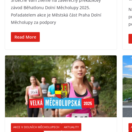
Srdečně Vám zveme na závěrečný překážkový
závod Běhatlonu Dolní Měcholupy 2025.
N
Pořadatelem akce je Městská část Praha Dolní
p
Měcholupy za podpory
p
Read More
AKCE V DOLNÍCH MĚCHOLUPECH
AKTUALITY