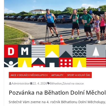
AKCE V DOLNÍCH MĚCHOLUPECH
AKTUALITY
SPORT A VOLNÝ ČAS
Administrátor
22. 4. 2026
Běhatlon
,
Závod na stezce
Pozvánka na Běhatlon Dolní Měchol
Srdečně Vám zveme na 4. ročník Běhatlonu Dolní Měcholupy,