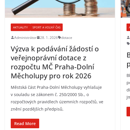
AKTUALITY
SPORT A VOLNÝ ČAS
Administrátor
28. 1. 2026
dotace
Výzva k podávání žádostí o
veřejnoprávní dotace z
p
rozpočtu MČ Praha-Dolní
Měcholupy pro rok 2026
B
p
Městská část Praha-Dolní Měcholupy vyhlašuje
d
v souladu se zákonem č. 250/2000 Sb., o
J
rozpočtových pravidlech územních rozpočtů, ve
znění pozdějších předpisů,
Read More