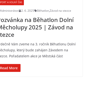
SPORT A VOLNÝ ČAS
Administrátor
2. 6. 2025
Běhatlon
,
Závod na stezce
ozvánka na Běhatlon Dolní
Měcholupy 2025 | Závod na
tezce
rdečně Vám zveme na 3. ročník Běhatlonu Dolní
ěcholupy, který bude zahájen Závodem na
tezce. Pořadatelem akce je Městská část
Read More