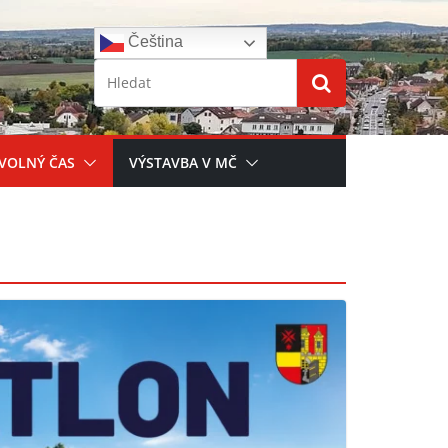
Čeština‎
 VOLNÝ ČAS
VÝSTAVBA V MČ