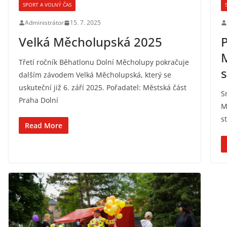
SPORT A VOLNÝ ČAS
Administrátor
15. 7. 2025
Velká Měcholupská 2025
P
Třetí ročník Běhatlonu Dolní Měcholupy pokračuje
s
dalším závodem Velká Měcholupská, který se
uskuteční již 6. září 2025. Pořadatel: Městská část
S
Praha Dolní
M
s
Read More