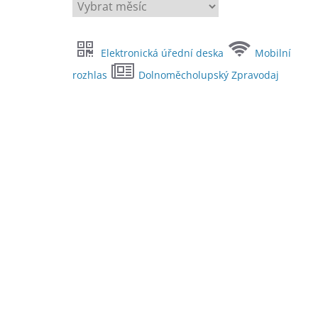
A
r
c
Elektronická úřední deska
Mobilní
h
i
rozhlas
Dolnoměcholupský Zpravodaj
v
y