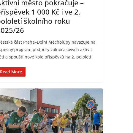
ktivní město pokračuje –
říspěvek 1 000 Kč i ve 2.
ololetí školního roku
2025/26
ěstská část Praha–Dolní Měcholupy navazuje na
spěšný program podpory volnočasových aktivit
ětí a spouští nové kolo příspěvků na 2. pololetí
Read More