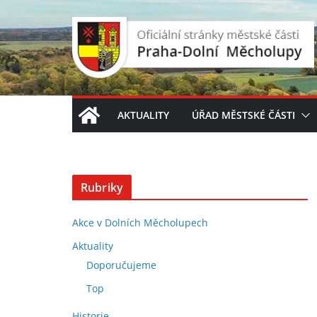
Přeskočit
na
obsah
AKTUALITY
ÚŘAD MĚSTSKÉ ČÁSTI
Rubriky
Akce v Dolních Měcholupech
Aktuality
Doporučujeme
Top
Historie