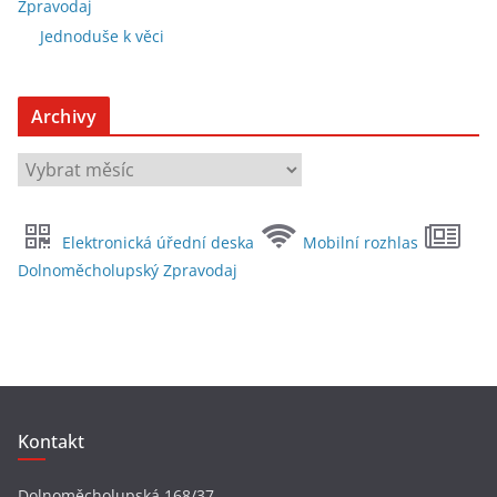
Zpravodaj
Jednoduše k věci
Archivy
A
r
c
Elektronická úřední deska
Mobilní rozhlas
h
Dolnoměcholupský Zpravodaj
i
v
y
Kontakt
Dolnoměcholupská 168/37