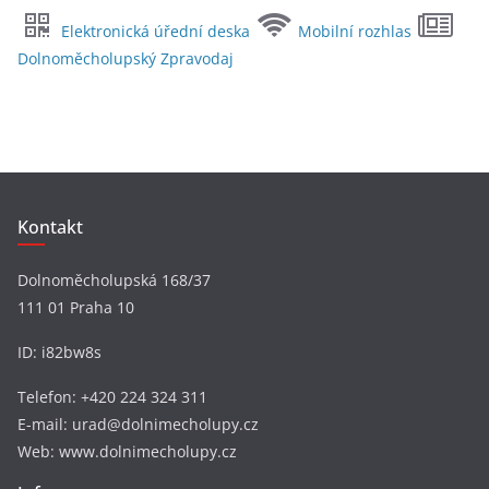
c
Elektronická úřední deska
Mobilní rozhlas
h
Dolnoměcholupský Zpravodaj
i
v
y
Kontakt
Dolnoměcholupská 168/37
111 01 Praha 10
ID: i82bw8s
Telefon: +420 224 324 311
E-mail: urad@dolnimecholupy.cz
Web: www.dolnimecholupy.cz