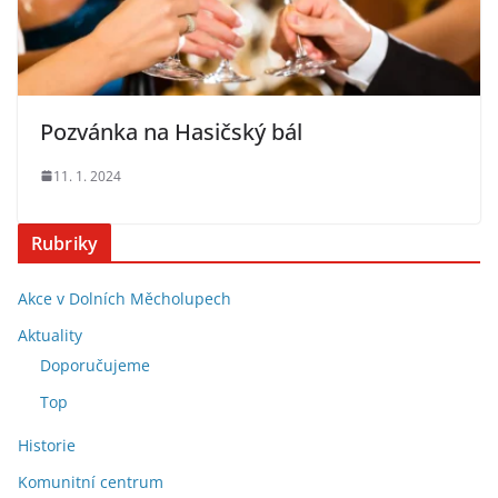
Pozvánka na Hasičský bál
11. 1. 2024
Rubriky
Akce v Dolních Měcholupech
Aktuality
Doporučujeme
Top
Historie
Komunitní centrum