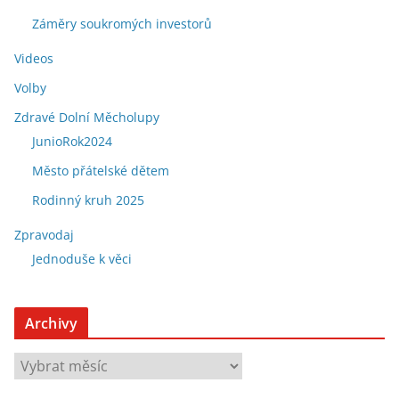
Záměry soukromých investorů
Videos
Volby
Zdravé Dolní Měcholupy
JunioRok2024
Město přátelské dětem
Rodinný kruh 2025
Zpravodaj
Jednoduše k věci
Archivy
A
r