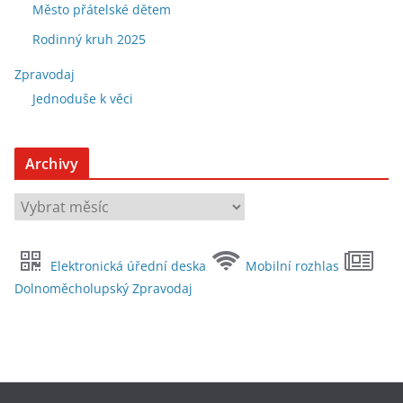
Město přátelské dětem
Rodinný kruh 2025
Zpravodaj
Jednoduše k věci
Archivy
A
r
c
Elektronická úřední deska
Mobilní rozhlas
h
Dolnoměcholupský Zpravodaj
i
v
y