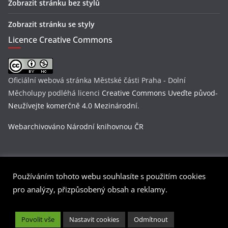
Zobrazit stránku bez stylů
Zobrazit stránku se styly
Licence Creative Commons
Oficiální webová stránka Městské části Praha - Dolní
Měcholupy
podléhá licenci
Creative Commons Uveďte původ-
Neužívejte komerčně 4.0 Mezinárodní
.
Webarchivováno Národní knihovnou ČR
Používáním tohoto webu souhlasíte s použitím cookies
Copyright © 2026
Praha-Dolní Měcholupy
. Všechna práva
pro analýzy, přizpůsobený obsah a reklamy.
vyhrazena.
Šablona:
ColorMag
od ThemeGrill. Používáme
WordPress
(v
Povolit vše
Nastavit cookies
Odmítnout
češtině).