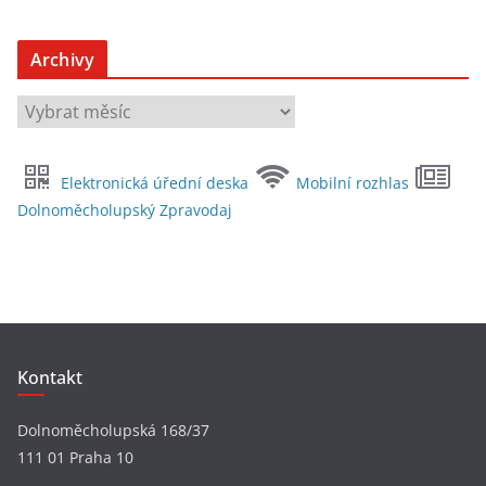
Archivy
A
r
c
Elektronická úřední deska
Mobilní rozhlas
h
Dolnoměcholupský Zpravodaj
i
v
y
Kontakt
Dolnoměcholupská 168/37
111 01 Praha 10