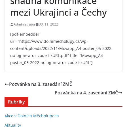
snadná komunikace
mezi Ukrajinci a Čechy
Administrátor
30. 11. 2022
[pdf-embedder
url=“https://www.dolnimecholupy.cz/wp-
content/uploads/2022/11/Movapp_A4-poster_05-2022-
no-bg-new-qr-code-fixURL.pdf“ title=“Movapp_A4
poster_05-2022-no bg-new-qr-code-fixURL“]
Pozvánka na 3. zasedání ZMČ
Pozvánka na 4. zasedání ZMČ
Rubriky
Akce v Dolních Měcholupech
Aktuality