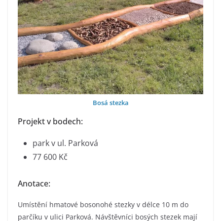
Bosá stezka
Projekt v bodech:
park v ul. Parková
77 600 Kč
Anotace:
Umístění hmatové bosonohé stezky v délce 10 m do
parčíku v ulici Parková. Návštěvníci bosých stezek mají