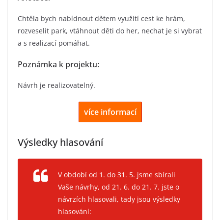
Chtěla bych nabídnout dětem využití cest ke hrám,
rozveselit park, vtáhnout děti do her, nechat je si vybrat
a s realizací pomáhat.
Poznámka k projektu:
Návrh je realizovatelný.
více informací
Výsledky hlasování
V období od 1. do 31. 5. jsme sbírali
Vaše návrhy, od 21. 6. do 21. 7. jste o
návrzích hlasovali, tady jsou výsledky
hlasování: