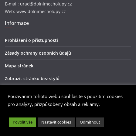
E-mail: urad@dolnimecholupy.cz
Web: www.dolnimecholupy.cz
Informace
Prohlášení o přístupnosti
Zásady ochrany osobních údajů
Mapa stránek
Zobrazit stránku bez stylů
Zobrazit stránku se styly
Používáním tohoto webu souhlasíte s použitím cookies
Licence Creative Commons
pro analýzy, přizpůsobený obsah a reklamy.
Povolit vše
Nastavit cookies
Odmítnout
Oficiální webová stránka Městské části Praha - Dolní
Měcholupy
podléhá licenci
Creative Commons Uveďte původ-