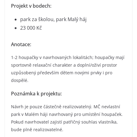
Projekt v bodech:
park za školou, park Malý háj
23 000 Kč
Anotace:
1-2 houpačky v navrhovaných lokalitách; houpačky mají
sportovně relaxační charakter a doplní/oživí prostor
uzpůsobený především dětem novými prvky i pro
dospělé.
Poznámka k projektu:
Návrh je pouze částečně realizovatelný. MČ nevlastní
park v Malém háji navrhovaný pro umístění houpaček.
Pokud navrhovatel zajistí patřičný souhlas vlastníka,
bude plně realizovatelné.