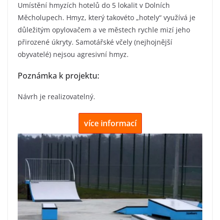
Umístění hmyzích hotelů do 5 lokalit v Dolních
Měcholupech. Hmyz, který takovéto „hotely“ využívá je
důležitým opylovačem a ve městech rychle mizí jeho
přirozené úkryty. Samotářské včely (nejhojnější
obyvatelé) nejsou agresivní hmyz.
Poznámka k projektu:
Návrh je realizovatelný.
více informací