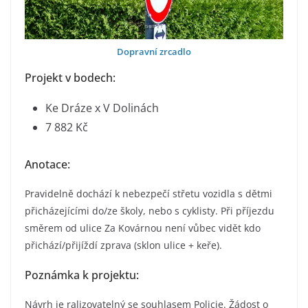
Dopravní zrcadlo
Projekt v bodech:
Ke Dráze x V Dolinách
7 882 Kč
Anotace:
Pravidelně dochází k nebezpečí střetu vozidla s dětmi
přicházejícími do/ze školy, nebo s cyklisty. Při příjezdu
směrem od ulice Za Kovárnou není vůbec vidět kdo
přichází/přijíždí zprava (sklon ulice + keře).
Poznámka k projektu:
Návrh je ralizovatelný se souhlasem Policie. Žádost o