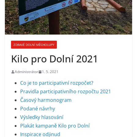
ZDRAVÉ DOLNÍ MĚCHOLUPY
Kilo pro Dolní 2021
Administrátor
1. 5. 2021
Co je to participativní rozpočet?
Pravidla participativního rozpočtu 2021
Časový harmonogram
Podané návrhy
Výsledky hlasování
Plakát kampaně Kilo pro Dolní
Inspirace odjinud