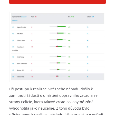
Při postupu k realizaci vítězného nápadu došlo k
zamítnutí žádosti o umístění dopravního zrcadla ze
strany Policie, která takové zrcadlo v obytné zóně
vyhodnotila jako neúčelné. Z toho důvodu bylo
přistoupeno k realizaci následujícího projektu v pořadí