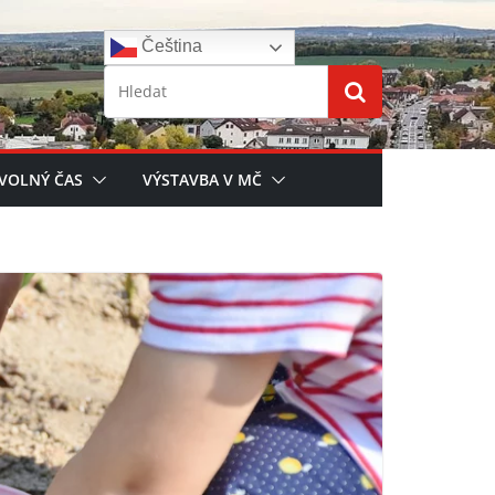
Čeština‎
 VOLNÝ ČAS
VÝSTAVBA V MČ