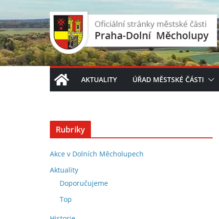
Přeskočit
na
obsah
AKTUALITY
ÚŘAD MĚSTSKÉ ČÁSTI
Rubriky
Akce v Dolních Měcholupech
Aktuality
Doporučujeme
Top
Historie