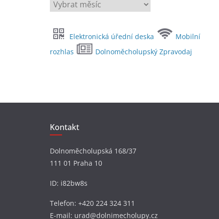
A
r
c
Elektronická úřední deska
Mobilní
h
i
rozhlas
Dolnoměcholupský Zpravodaj
v
y
Kontakt
Dolnoměcholupská 168/37
111 01 Praha 10
ID: i82bw8s
Telefon: +420 224 324 311
E-mail: urad@dolnimecholupy.cz