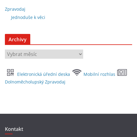
Zpravodaj
Jednoduše k věci
Archivy
A
r
c
Elektronická úřední deska
Mobilní rozhlas
h
Dolnoměcholupský Zpravodaj
i
v
y
Kontakt