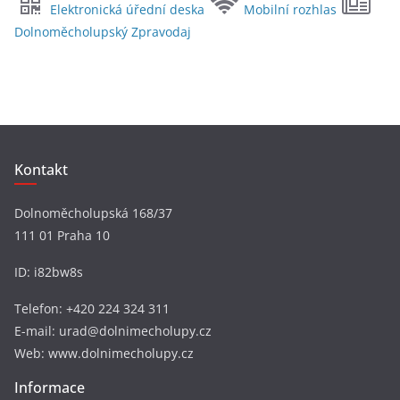
Elektronická úřední deska
Mobilní rozhlas
h
Dolnoměcholupský Zpravodaj
i
v
y
Kontakt
Dolnoměcholupská 168/37
111 01 Praha 10
ID: i82bw8s
Telefon: +420 224 324 311
E-mail: urad@dolnimecholupy.cz
Web: www.dolnimecholupy.cz
Informace