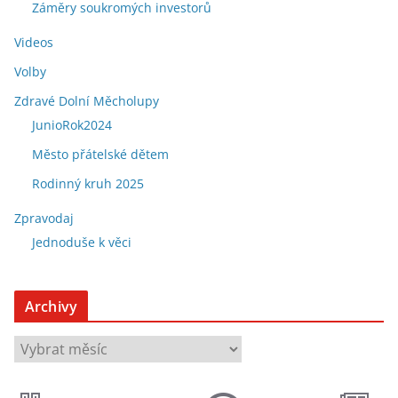
Záměry soukromých investorů
Videos
Volby
Zdravé Dolní Měcholupy
JunioRok2024
Město přátelské dětem
Rodinný kruh 2025
Zpravodaj
Jednoduše k věci
Archivy
A
r
c