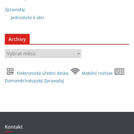
Zpravodaj
Jednoduše k věci
Archivy
A
r
c
Elektronická úřední deska
Mobilní rozhlas
h
Dolnoměcholupský Zpravodaj
i
v
y
Kontakt