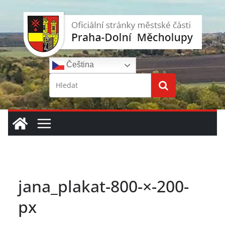
Přeskočit
na
obsah
Čeština‎
jana_plakat-800-×-200-
px