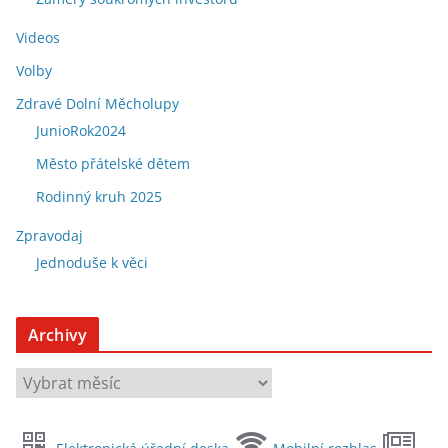
Videos
Volby
Zdravé Dolní Měcholupy
JunioRok2024
Město přátelské dětem
Rodinný kruh 2025
Zpravodaj
Jednoduše k věci
Archivy
A
r
c