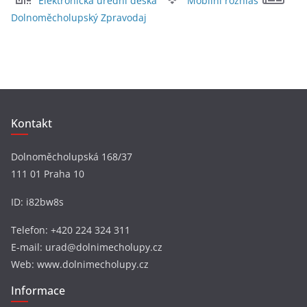
Elektronická úřední deska
Mobilní rozhlas
h
Dolnoměcholupský Zpravodaj
i
v
y
Kontakt
Dolnoměcholupská 168/37
111 01 Praha 10
ID: i82bw8s
Telefon: +420 224 324 311
E-mail: urad@dolnimecholupy.cz
Web: www.dolnimecholupy.cz
Informace