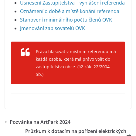
Usnesení Zastupitelstva – vyhlášení referenda
Oznámení o době a místě konání referenda
Stanovení minimálního počtu členů OVK
Jmenování zapisovatelů OVK
Právo hlasovat v místním referendu má
každá osoba, která má právo volit do
zastupitelstva obce. (§2 zák. 22/2004
Sb.)
Pozvánka na ArtPark 2024
Průzkum k dotacím na pořízení elektrických