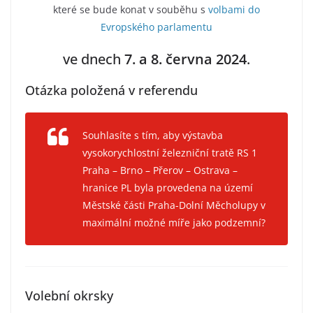
které se bude konat v souběhu s
volbami do
Evropského parlamentu
ve dnech
7. a 8. června 2024
.
Otázka položená v referendu
Souhlasíte s tím, aby výstavba
vysokorychlostní železniční tratě RS 1
Praha – Brno – Přerov – Ostrava –
hranice PL byla provedena na území
Městské části Praha-Dolní Měcholupy v
maximální možné míře jako podzemní?
Volební okrsky