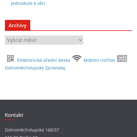
Jednoduše k věci
Archivy
A
r
c
Elektronická úřední deska
Mobilní rozhlas
h
Dolnoměcholupský Zpravodaj
i
v
y
Kontakt
Dolnoměcholupská 168/37